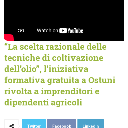
“La scelta razionale delle
tecniche di coltivazione
dell’olio”, l’iniziativa
formativa gratuita a Ostuni
rivolta a imprenditori e
dipendenti agricoli
Twitter
Facebook
LinkedIn